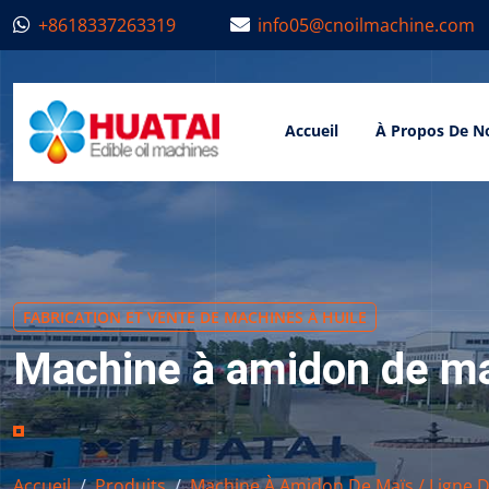
+8618337263319
info05@cnoilmachine.com
Accueil
À Propos De N
FABRICATION ET VENTE DE MACHINES À HUILE
Machine à amidon de maï
Accueil
Produits
Machine À Amidon De Maïs / Ligne 