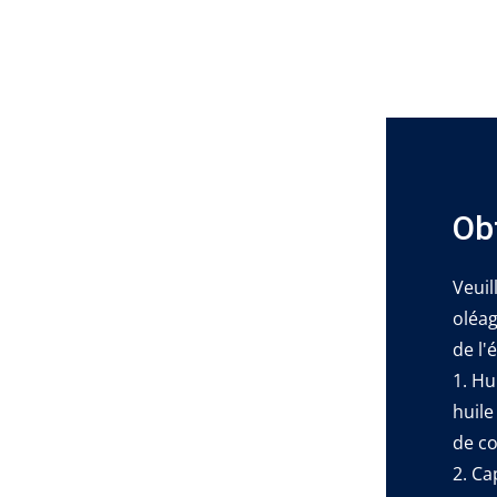
Ob
Veuil
oléag
de l'
1. Hu
huile
de co
2. Ca