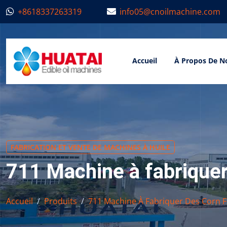
+8618337263319
info05@cnoilmachine.com
Accueil
À Propos De N
FABRICATION ET VENTE DE MACHINES À HUILE
711 Machine à fabriquer
Accueil
Produits
711 Machine À Fabriquer Des Corn F