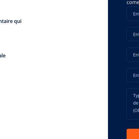
comes
ntaire qui
ale